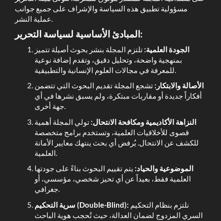
مسؤولية تطبيق هذه السياسة والإشراف على جميع جوانب
عملية النشر.
المبادئ الأساسية لسياسة التحرير:
الجودة العلمية:
تلتزم المجلة بنشر بحوث أصيلة تتميز
بمنهجية واضحة، وتحليل دقيق، وتقدم إضافة نوعية
للمعرفة في مجالات العلوم الإنسانية والتطبيقية.
الأصالة والابتكار:
تشجع المجلة تقديم البحوث التي تتضمن
أفكاراً جديدة أو مقاربات مبتكرة، ولم يسبق نشرها في أي
جهة أخرى.
النزاهة الأكاديمية ومكافحة الانتحال:
تولي المجلة أهمية
قصوى للأخلاقيات العلمية، وتستخدم برامج متخصصة
للكشف عن الانتحال. يُرفض أي بحث ينتهك معايير الأمانة
العلمية.
الموضوعية والحياد:
يتم تقييم البحوث بناءً على جودتها
العلمية فقط، بعيداً عن أي تحيز شخصي، مؤسسي، أو
جغرافي.
نلتزم بنظام التحكيم
سرية التحكيم (Double-Blind):
السري المزدوج لضمان العدالة، حيث تُحجب هوية الباحث