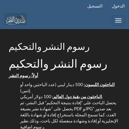
التنقل
الدخول
التسجيل
الرئيسي
المحتوى
الرئيسي
Toggl
الشريط
navig
الجانبي
رسوم النشر والتحكيم
رسوم النشر والتحكيم
أولاً: رسوم النشر
الباحثون الليبيون:
500 دينار ليبي (عدد الباحثين واحد أو
إثنين).
100 دولار أمريكي.
الباحثون من بقية دول العالم:
يحصل الباحث على “إفادة بنتيجة التحكيم” قبل النشر، ثم
يحصل على “شهادة نشر بصيغة PDF وJPG” بعد صدور
العدد، كما تسمح المجلة باستخراج إفادة أو شهادة باللغة
الإنجليزية أو إفادة وشهادة منفصلة لكل باحث، وذلك نظير
رسوم اضافية.