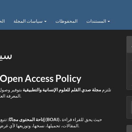
المستندات
المحفوظات
سياسات المجلة
الح
سيا
سياسة الوصول المفتوح | n Access Policy
تلتزم
مجلة صدي القلم للعلوم الإنسانية والتطبيقية
بتوفير وصول م
المعرفة العلمية دون قيود تساهم في تقدم المجتمع العلمي العالمي.
ء
ر
، حيث يحق للقراء قراءة
مبادرة بودابست للوصول المفتوح (BOAI)
إتاحة المحتوى مجانًا:
تتبع
المقالات، تحميلها، نسخها، وتوزيعها لأي غرض قانوني دون إذن مسبق، بشرط الإشارة للمصدر.