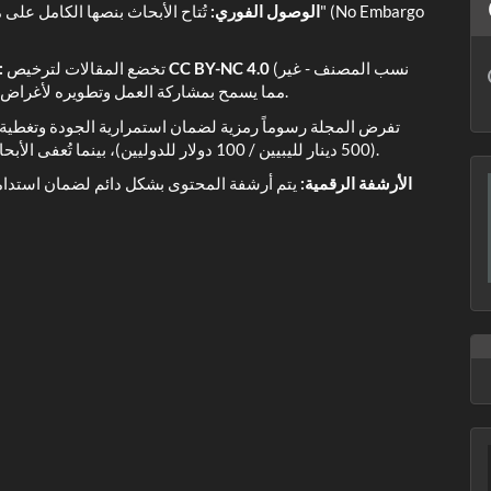
الوصول الفوري:
تُتاح الأبحاث بنصها الكامل على موقع
(نسب المصنف - غير
CC BY-NC 4.0
تخضع المقالات لترخيص
ت
تجاري)، مما يسمح بمشاركة العمل وتطويره لأغراض غير تجارية مع حفظ حق المؤلف الأصلي.
(500 دينار لليبيين / 100 دولار للدوليين)، بينما تُعفى الأبحاث عالية الجودة باللغة الإنجليزية من هذه الرسوم.
الأرشفة الرقمية:
يتم أرشفة المحتوى بشكل دائم لضمان استدامت